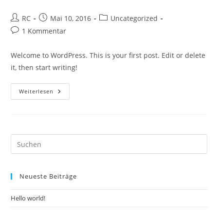
Beitrags-
Beitrag
Beitrags-
RC
Mai 10, 2016
Uncategorized
Autor:
veröffentlicht:
Kategorie:
Beitrags-
1 Kommentar
Kommentare:
Welcome to WordPress. This is your first post. Edit or delete
it, then start writing!
Hello
Weiterlesen
World!
Pre
Es
to
Neueste Beiträge
clo
the
Hello world!
sea
pan